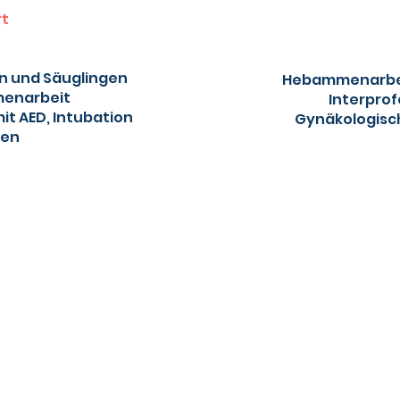
rt
rn und Säuglingen
Hebammenarbei
menarbeit
Interpro
t AED, Intubation
Gynäkologisch
gen