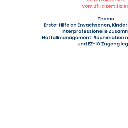
vom BfHd zertifizie
Thema:
Erste-Hilfe an Erwachsenen, Kinde
Interprofessionelle Zusam
Notfallmanagement: Reanimation mi
und EZ-IO Zugang le