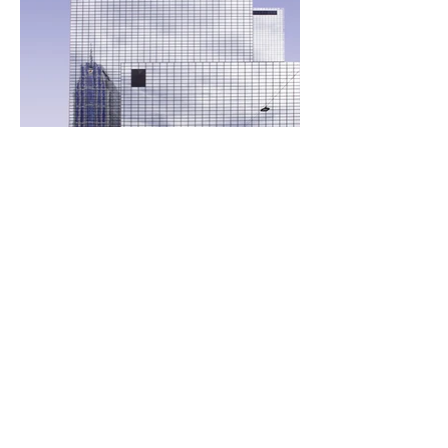
Kontakt
Mara Prausnitz
D.-Bonhoeffer-Straße 11
58239 Schwerte
Tel.:
0176 31078913