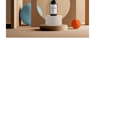
Kontakt
Mara Prausnitz
D.-Bonhoeffer-Straße 11
58239 Schwerte
Tel.:
0176 31078913